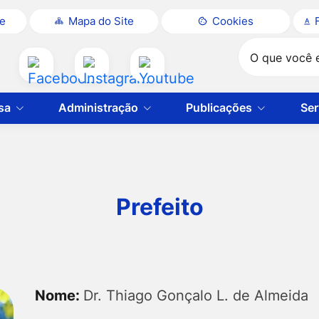
te
Mapa do Site
Cookies
Pesquisar
Acessar
Acessar
Acessar
a
a
a
sa
Administração
Publicações
Ser
Rede
Rede
Rede
Social
Social
Social
Facebook
Instagram
Youtube
Prefeito
r. Thiago Gonçalo 
Nome:
Dr. Thiago Gonçalo L. de Almeida