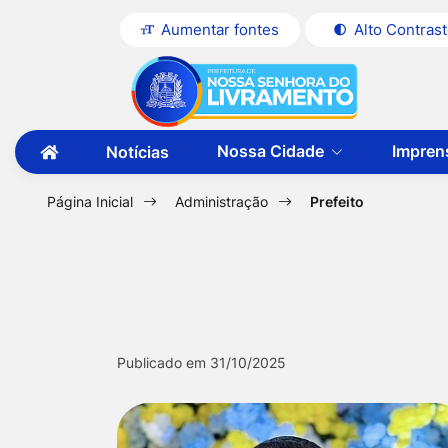
Seção
Ir
Aumentar fontes
Alto Contras
de
para
Seção
Ir
atalhos
o
do
para
e
conteúdo
menu
a
links
[alt+1]
Nossa Cidade
Impren
Notícias
principal
página
Ir
de
Ir
principal
para
acessibilidade
para
a
Página Inicial
Administração
Prefeito
do
primeira
o
página
site
menu
[alt+2]
Ir
para
Colaborador D
Publicado em 31/10/2025
a
busca
[alt+3]