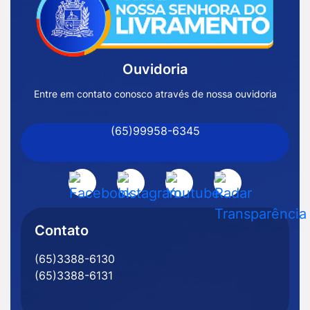
a
Página
Inicial
Ouvidoria
Prefeitura
de
Entre em contato conosco através de nossa ouvidoria
Nossa
(65)99958-6345
Senhora
do
Livramento
Acessar
Acessar
Acessar
Acessar
-
a
a
a
a
MT
Rede
Rede
Rede
Rede
Contato
Social
Social
Social
Social
(65)3388-6130
Facebook
Instagram
Youtube
Radar
(65)3388-6131
Transparência