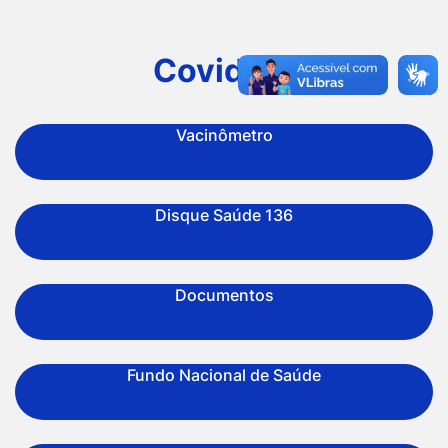
Ir
para
Covid-19
o
rodapé
Vacinômetro
[alt+4]
Disque Saúde 136
Documentos
Fundo Nacional de Saúde