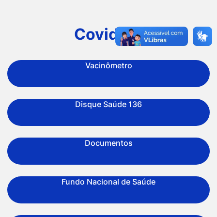
Ir
para
Covid-19
o
rodapé
Vacinômetro
[alt+4]
Disque Saúde 136
Documentos
Fundo Nacional de Saúde