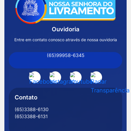
a
Página
Inicial
Ouvidoria
Prefeitura
de
Entre em contato conosco através de nossa ouvidoria
Nossa
(65)99958-6345
Senhora
do
Livramento
Acessar
Acessar
Acessar
Acessar
-
a
a
a
a
MT
Rede
Rede
Rede
Rede
Contato
Social
Social
Social
Social
(65)3388-6130
Facebook
Instagram
Youtube
Radar
(65)3388-6131
Transparência