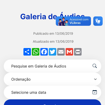
Ir
para
Galeria de Áudios
o
rodapé
[alt+4]
Publicado em
13/06/2019
Atualizado em
13/06/2019
Share
WhatsApp
Facebook
Twitter
Email
Gmail
Print
Formulário
Pesquise
para
por
pesquisa
Ordenação
título
Selecionar
data