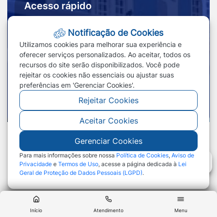
Acesso rápido
Ouvidoria
Notícias
Notificação de Cookies
Portal
Redefinir cookies
Utilizamos cookies para melhorar sua experiência e
Transparência
oferecer serviços personalizados. Ao aceitar, todos os
recursos do site serão disponibilizados. Você pode
rejeitar os cookies não essenciais ou ajustar suas
preferências em 'Gerenciar Cookies'.
Rejeitar Cookies
Aceitar Cookies
Gerenciar Cookies
©2026 - Prefeitura de Nossa Senhora do
Livramento - MT - Todos os direitos reservados
Para mais informações sobre nossa
Política de Cookies
,
Aviso de
Privacidade
e
Termos de Uso
, acesse a página dedicada à
Lei
Geral de Proteção de Dados Pessoais (LGPD)
.
Abr
Início
Atendimento
Menu