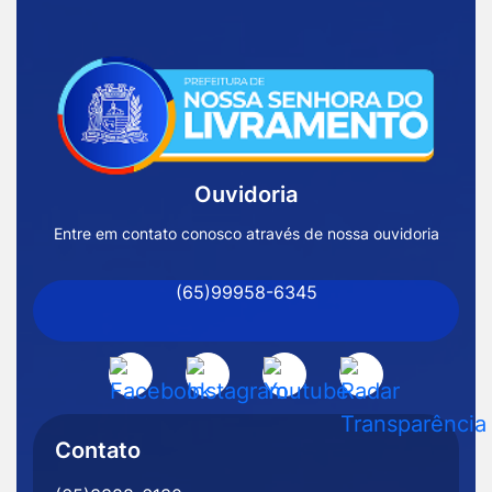
Acessar
a
Página
Inicial
Ouvidoria
Prefeitura
de
Entre em contato conosco através de nossa ouvidoria
Nossa
(65)99958-6345
Senhora
do
Livramento
Acessar
Acessar
Acessar
Acessar
-
a
a
a
a
MT
Rede
Rede
Rede
Rede
Contato
Social
Social
Social
Social