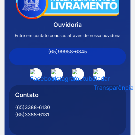
Página
Inicial
Ouvidoria
Prefeitura
de
Entre em contato conosco através de nossa ouvidoria
Nossa
(65)99958-6345
Senhora
do
Livramento
Acessar
Acessar
Acessar
Acessar
-
a
a
a
a
MT
Rede
Rede
Rede
Rede
Contato
Social
Social
Social
Social
(65)3388-6130
Facebook
Instagram
Youtube
Radar
(65)3388-6131
Transparência