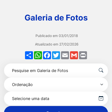
Ir
para
Galeria de Fotos
o
rodapé
[alt+4]
Publicado em
03/01/2018
Atualizado em
27/02/2026
Share
WhatsApp
Facebook
Twitter
Email
Gmail
Print
Formulário
Pesquise
para
por
pesquisa
Ordenação
título
Selecionar
data