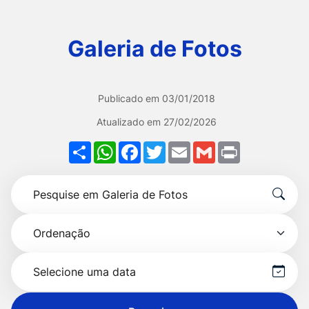
Ir
para
Galeria de Fotos
o
rodapé
[alt+4]
Publicado em
03/01/2018
Atualizado em
27/02/2026
Share
WhatsApp
Facebook
Twitter
Email
Gmail
Print
Formulário
Pesquise
para
por
pesquisa
Ordenação
título
Selecionar
data