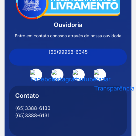
Página
Inicial
Ouvidoria
Prefeitura
de
Entre em contato conosco através de nossa ouvidoria
Nossa
(65)99958-6345
Senhora
do
Livramento
Acessar
Acessar
Acessar
Acessar
-
a
a
a
a
MT
Rede
Rede
Rede
Rede
Contato
Social
Social
Social
Social
(65)3388-6130
Facebook
Instagram
Youtube
Radar
(65)3388-6131
Transparência