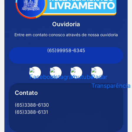
Página
Inicial
Ouvidoria
Prefeitura
de
Entre em contato conosco através de nossa ouvidoria
Nossa
(65)99958-6345
Senhora
do
Livramento
Acessar
Acessar
Acessar
Acessar
-
a
a
a
a
MT
Rede
Rede
Rede
Rede
Contato
Social
Social
Social
Social
(65)3388-6130
Facebook
Instagram
Youtube
Radar
(65)3388-6131
Transparência