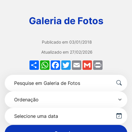
Ir
para
Galeria de Fotos
o
rodapé
[alt+4]
Publicado em
03/01/2018
Atualizado em
27/02/2026
Share
WhatsApp
Facebook
Twitter
Email
Gmail
Print
Formulário
Pesquise
para
por
pesquisa
Ordenação
título
Selecionar
data