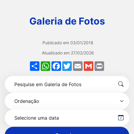
Ir
para
Galeria de Fotos
o
rodapé
[alt+4]
Publicado em
03/01/2018
Atualizado em
27/02/2026
Share
WhatsApp
Facebook
Twitter
Email
Gmail
Print
Formulário
Pesquise
para
por
pesquisa
Ordenação
título
Selecionar
data