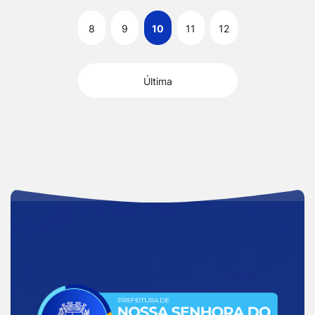
8
9
10
11
12
Última
Acessar
a