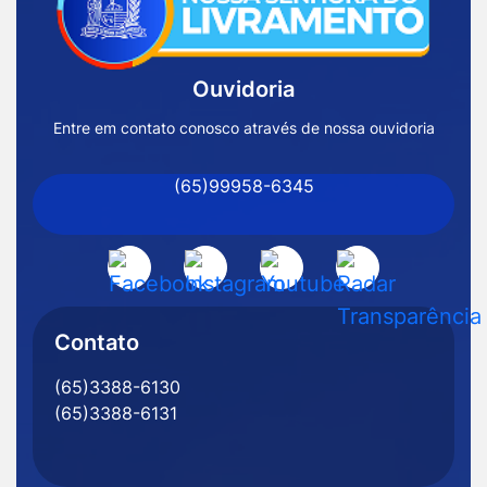
Página
Inicial
Ouvidoria
Prefeitura
de
Entre em contato conosco através de nossa ouvidoria
Nossa
(65)99958-6345
Senhora
do
Livramento
Acessar
Acessar
Acessar
Acessar
-
a
a
a
a
MT
Rede
Rede
Rede
Rede
Contato
Social
Social
Social
Social
(65)3388-6130
Facebook
Instagram
Youtube
Radar
(65)3388-6131
Transparência