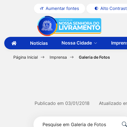
Seção
Ir
Aumentar fontes
Alto Contras
de
para
Seção
Ir
atalhos
o
do
para
e
conteúdo
menu
a
links
[alt+1]
Nossa Cidade
Impren
Notícias
principal
página
Ir
de
Ir
principal
para
acessibilidade
para
a
Página Inicial
Imprensa
Galeria de Fotos
do
primeira
o
página
site
menu
[alt+2]
Ir
para
Publicado em
03/01/2018
Atualizado 
a
Formulário
busca
Pesquise
[alt+3]