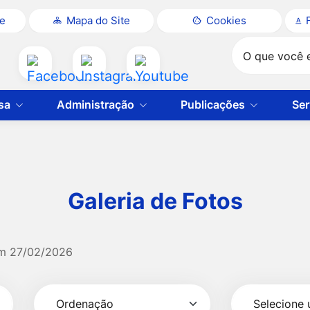
te
Mapa do Site
Cookies
Pesquisar
Acessar
Acessar
Acessar
a
a
a
sa
Administração
Publicações
Ser
Rede
Rede
Rede
Social
Social
Social
Facebook
Instagram
Youtube
Galeria de Fotos
em
27/02/2026
Selecionar
Ordenação