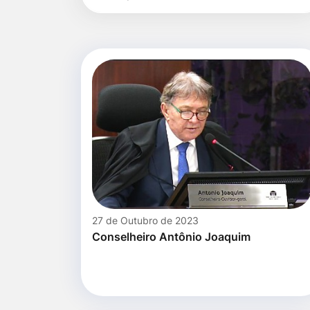
para
por
Ir
título
pesquisa
para
o
rodapé
[alt+4]
27 de Outubro de 2023
Conselheiro Antônio Joaquim