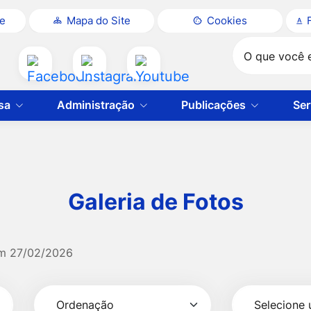
te
Mapa do Site
Cookies
Pesquisar
Acessar
Acessar
Acessar
a
a
a
sa
Administração
Publicações
Ser
Rede
Rede
Rede
Social
Social
Social
Facebook
Instagram
Youtube
Galeria de Fotos
em
27/02/2026
Selecionar
Ordenação