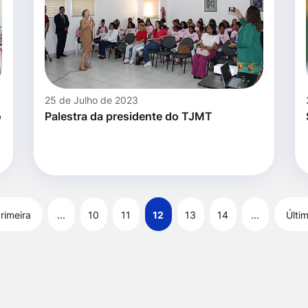
25 de Julho de 2023
o
Palestra da presidente do TJMT
rimeira
...
10
11
12
13
14
...
Últi