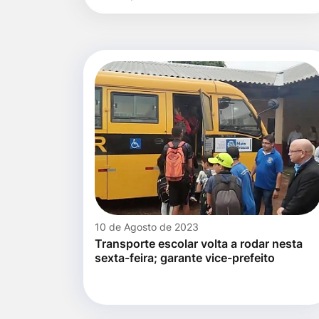
para
por
Ir
título
pesquisa
para
o
rodapé
[alt+4]
10 de Agosto de 2023
Transporte escolar volta a rodar nesta
sexta-feira; garante vice-prefeito