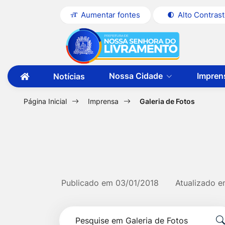
Seção
Ir
Aumentar fontes
Alto Contras
de
para
Seção
Ir
atalhos
o
do
para
e
conteúdo
menu
a
links
[alt+1]
Nossa Cidade
Impren
Notícias
principal
página
Ir
de
Ir
principal
para
acessibilidade
para
a
Página Inicial
Imprensa
Galeria de Fotos
do
primeira
o
página
site
menu
[alt+2]
Ir
para
Publicado em
03/01/2018
Atualizado 
a
Formulário
busca
Pesquise
[alt+3]