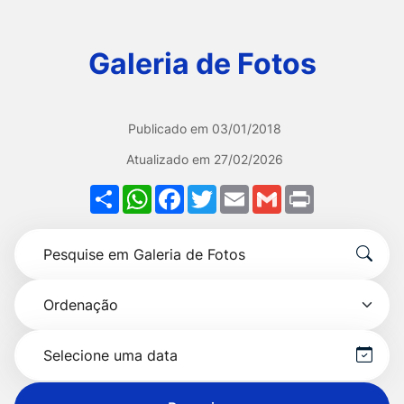
Ir
para
Galeria de Fotos
o
rodapé
[alt+4]
Publicado em
03/01/2018
Atualizado em
27/02/2026
Share
WhatsApp
Facebook
Twitter
Email
Gmail
Print
Formulário
Pesquise
para
por
pesquisa
Ordenação
título
Selecionar
data