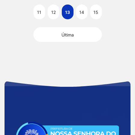
11
12
13
14
15
Última
Acessar
a