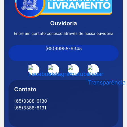
Página
Inicial
Ouvidoria
Prefeitura
de
Entre em contato conosco através de nossa ouvidoria
Nossa
(65)99958-6345
Senhora
do
Livramento
Acessar
Acessar
Acessar
Acessar
-
a
a
a
a
MT
Rede
Rede
Rede
Rede
Contato
Social
Social
Social
Social
(65)3388-6130
Facebook
Instagram
Youtube
Radar
(65)3388-6131
Transparência