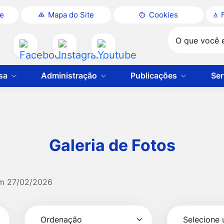
te
Mapa do Site
Cookies
Pesquisar
Acessar
Acessar
Acessar
a
a
a
sa
Administração
Publicações
Ser
Rede
Rede
Rede
Social
Social
Social
Facebook
Instagram
Youtube
Galeria de Fotos
em
27/02/2026
Selecionar
Ordenação