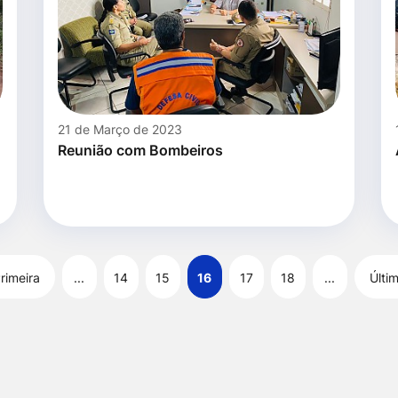
21 de Março de 2023
Reunião com Bombeiros
rimeira
...
14
15
16
17
18
...
Últi