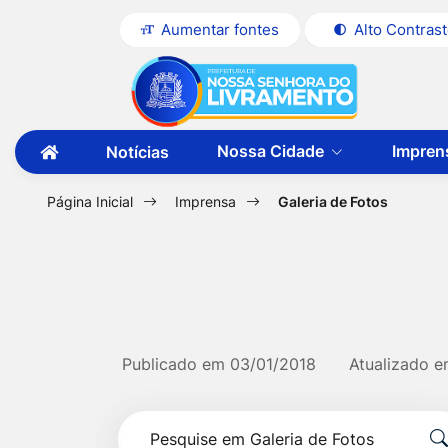
Seção
Ir
Aumentar fontes
Alto Contras
de
para
Seção
Ir
atalhos
o
do
para
e
conteúdo
menu
a
links
[alt+1]
Nossa Cidade
Impren
Notícias
principal
página
Ir
de
Ir
principal
para
acessibilidade
para
a
Página Inicial
Imprensa
Galeria de Fotos
do
primeira
o
página
site
menu
[alt+2]
Ir
para
Publicado em
03/01/2018
Atualizado 
a
Formulário
busca
Pesquise
[alt+3]