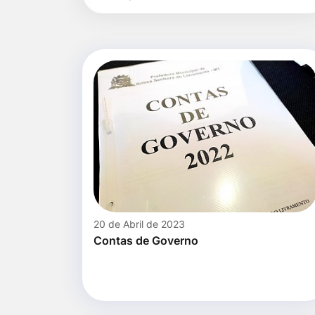
para
por
Ir
título
pesquisa
para
o
rodapé
[alt+4]
20 de Abril de 2023
Contas de Governo