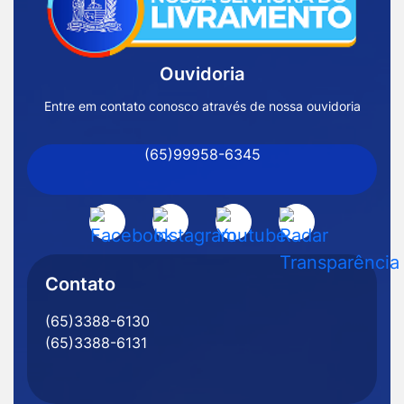
Página
Inicial
Ouvidoria
Prefeitura
de
Entre em contato conosco através de nossa ouvidoria
Nossa
(65)99958-6345
Senhora
do
Livramento
Acessar
Acessar
Acessar
Acessar
-
a
a
a
a
MT
Rede
Rede
Rede
Rede
Contato
Social
Social
Social
Social
(65)3388-6130
Facebook
Instagram
Youtube
Radar
(65)3388-6131
Transparência