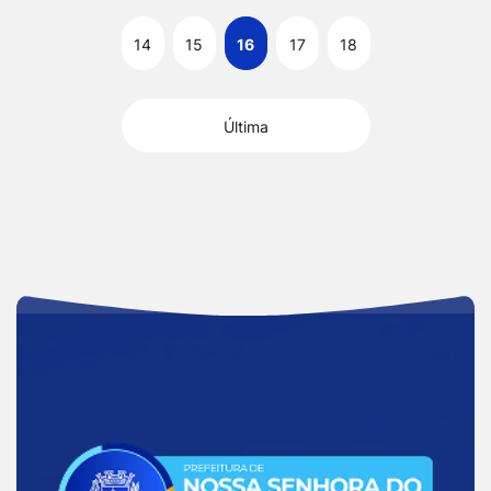
14
15
16
17
18
Última
Acessar
a