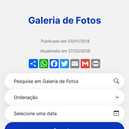
Ir
para
Galeria de Fotos
o
rodapé
[alt+4]
Publicado em
03/01/2018
Atualizado em
27/02/2026
Share
WhatsApp
Facebook
Twitter
Email
Gmail
Print
Formulário
Pesquise
para
por
pesquisa
Ordenação
título
Selecionar
data