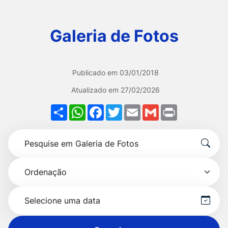
Ir
para
Galeria de Fotos
o
rodapé
[alt+4]
Publicado em
03/01/2018
Atualizado em
27/02/2026
Share
WhatsApp
Facebook
Twitter
Email
Gmail
Print
Formulário
Pesquise
para
por
pesquisa
Ordenação
título
Selecionar
data