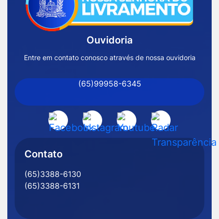
Página
Inicial
Ouvidoria
Prefeitura
de
Entre em contato conosco através de nossa ouvidoria
Nossa
(65)99958-6345
Senhora
do
Livramento
Acessar
Acessar
Acessar
Acessar
-
a
a
a
a
MT
Rede
Rede
Rede
Rede
Contato
Social
Social
Social
Social
(65)3388-6130
Facebook
Instagram
Youtube
Radar
(65)3388-6131
Transparência