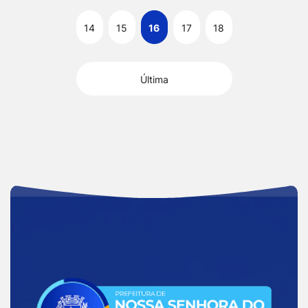
14
15
16
17
18
Última
Acessar
a