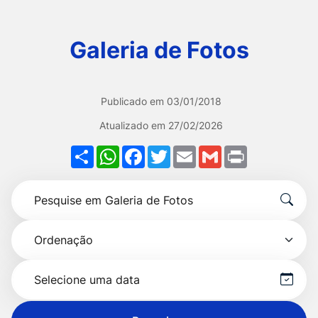
Ir
para
Galeria de Fotos
o
rodapé
[alt+4]
Publicado em
03/01/2018
Atualizado em
27/02/2026
Share
WhatsApp
Facebook
Twitter
Email
Gmail
Print
Formulário
Pesquise
para
por
pesquisa
Ordenação
título
Selecionar
data