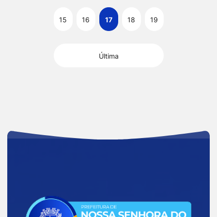
15
16
17
18
19
Última
Acessar
a