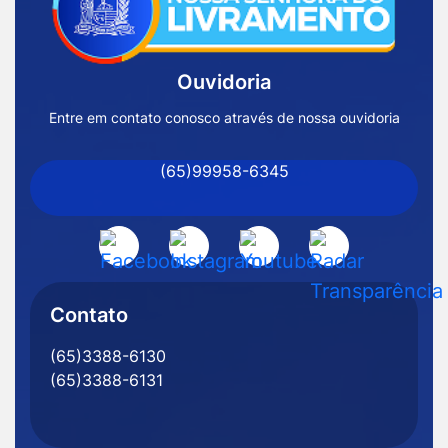
Página
Inicial
Ouvidoria
Prefeitura
de
Entre em contato conosco através de nossa ouvidoria
Nossa
(65)99958-6345
Senhora
do
Livramento
Acessar
Acessar
Acessar
Acessar
-
a
a
a
a
MT
Rede
Rede
Rede
Rede
Contato
Social
Social
Social
Social
(65)3388-6130
Facebook
Instagram
Youtube
Radar
(65)3388-6131
Transparência