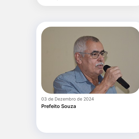
para
por
Ir
título
pesquisa
para
o
rodapé
[alt+4]
03 de Dezembro de 2024
Prefeito Souza