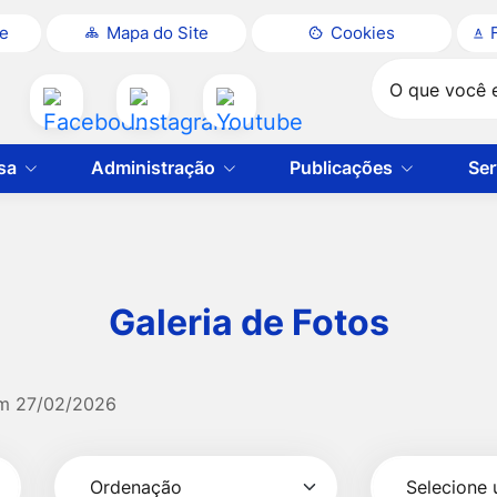
te
Mapa do Site
Cookies
Pesquisar
Acessar
Acessar
Acessar
a
a
a
sa
Administração
Publicações
Ser
Rede
Rede
Rede
Social
Social
Social
Facebook
Instagram
Youtube
Galeria de Fotos
em
27/02/2026
Selecionar
Ordenação