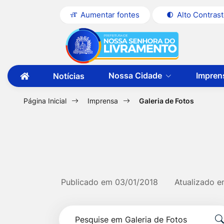
Seção
Ir
Aumentar fontes
Alto Contras
de
para
Seção
Ir
atalhos
o
do
para
e
conteúdo
menu
a
links
[alt+1]
Nossa Cidade
Impren
Notícias
principal
página
Ir
de
Ir
principal
para
acessibilidade
para
a
Página Inicial
Imprensa
Galeria de Fotos
do
primeira
o
página
site
menu
[alt+2]
Ir
para
Publicado em
03/01/2018
Atualizado 
a
Formulário
busca
Pesquise
[alt+3]