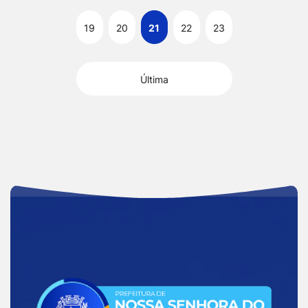
19
20
21
22
23
Última
Acessar
a