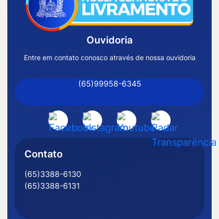
Página
Inicial
Ouvidoria
Prefeitura
de
Entre em contato conosco através de nossa ouvidoria
Nossa
(65)99958-6345
Senhora
do
Livramento
Acessar
Acessar
Acessar
Acessar
-
a
a
a
a
MT
Rede
Rede
Rede
Rede
Contato
Social
Social
Social
Social
(65)3388-6130
Facebook
Instagram
Youtube
Radar
(65)3388-6131
Transparência