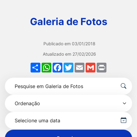
Ir
para
Galeria de Fotos
o
rodapé
[alt+4]
Publicado em
03/01/2018
Atualizado em
27/02/2026
Share
WhatsApp
Facebook
Twitter
Email
Gmail
Print
Formulário
Pesquise
para
por
pesquisa
Ordenação
título
Selecionar
data