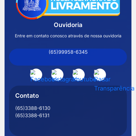
Página
Inicial
Ouvidoria
Prefeitura
de
Entre em contato conosco através de nossa ouvidoria
Nossa
(65)99958-6345
Senhora
do
Livramento
Acessar
Acessar
Acessar
Acessar
-
a
a
a
a
MT
Rede
Rede
Rede
Rede
Contato
Social
Social
Social
Social
(65)3388-6130
Facebook
Instagram
Youtube
Radar
(65)3388-6131
Transparência