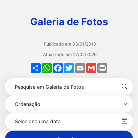
Ir
para
Galeria de Fotos
o
rodapé
[alt+4]
Publicado em
03/01/2018
Atualizado em
27/02/2026
Share
WhatsApp
Facebook
Twitter
Email
Gmail
Print
Formulário
Pesquise
para
por
pesquisa
Ordenação
título
Selecionar
data