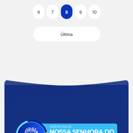
6
7
8
9
10
Última
Acessar
a