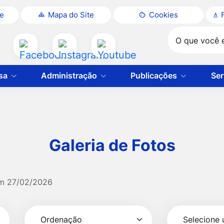
te
Mapa do Site
Cookies
Pesquisar
Acessar
Acessar
Acessar
a
a
a
sa
Administração
Publicações
Ser
Rede
Rede
Rede
Social
Social
Social
Facebook
Instagram
Youtube
Galeria de Fotos
em
27/02/2026
Selecionar
Ordenação