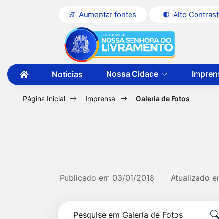
Seção
Ir
Aumentar fontes
Alto Contras
de
para
Seção
Ir
atalhos
o
do
para
e
conteúdo
menu
a
links
[alt+1]
Nossa Cidade
Impren
Notícias
principal
página
Ir
de
Ir
principal
para
acessibilidade
para
a
Página Inicial
Imprensa
Galeria de Fotos
do
primeira
o
página
site
menu
[alt+2]
Ir
para
Publicado em
03/01/2018
Atualizado 
a
Formulário
busca
Pesquise
[alt+3]