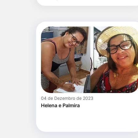
para
por
Ir
título
pesquisa
para
o
rodapé
[alt+4]
04 de Dezembro de 2023
Helena e Palmira