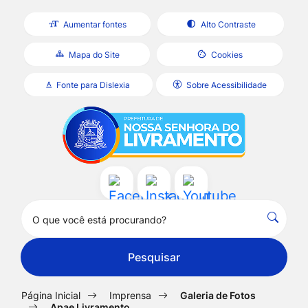
Seção
Ir
Aumentar fontes
Alto Contraste
de
para
atalhos
o
Mapa do Site
Cookies
e
conteúdo
Fonte para Dislexia
Sobre Acessibilidade
links
[alt+1]
Seção
Ir
de
Ir
do
para
acessibilidade
para
menu
a
o
principal
página
menu
Acessar
Acessar
Acessar
principal
[alt+2]
Pesquisar
a
a
a
do
Ir
Rede
Rede
Rede
Clique
site
para
para
Social
Social
Social
Pesquisar
a
pesquis
Facebook
Instagram
Youtube
busca
no
Página Inicial
Imprensa
Galeria de Fotos
site
[alt+3]
Apae Livramento