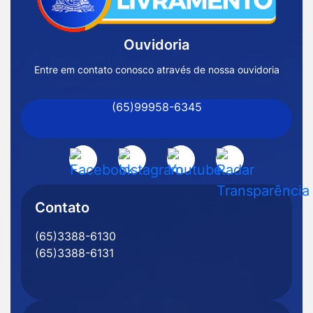
Página
Inicial
Ouvidoria
Prefeitura
de
Entre em contato conosco através de nossa ouvidoria
Nossa
(65)99958-6345
Senhora
do
Livramento
Acessar
Acessar
Acessar
Acessar
-
a
a
a
a
MT
Rede
Rede
Rede
Rede
Contato
Social
Social
Social
Social
(65)3388-6130
Facebook
Instagram
Youtube
Radar
(65)3388-6131
Transparência