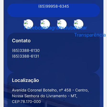
(65)99958-6345
Senhora
do
Livramento
Acessar
Acessar
Acessar
Acessar
-
a
a
a
a
MT
Rede
Rede
Rede
Rede
Contato
Social
Social
Social
Social
(65)3388-6130
Facebook
Instagram
Youtube
Radar
(65)3388-6131
Transparência
Localização
Avenida Coronel Botelho, nº 458 - Centro,
Nossa Senhora do Livramento - MT,
CEP:78.170-000