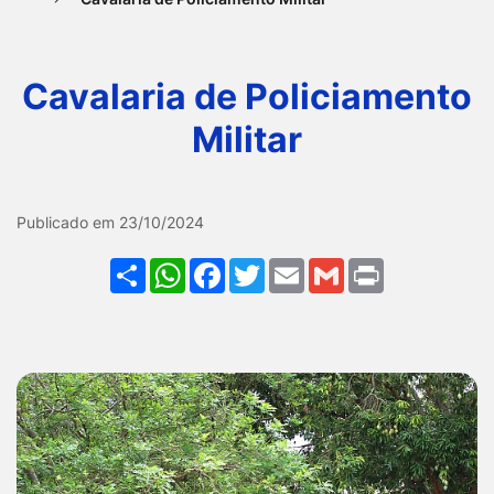
Ir
para
Cavalaria de Policiamento
o
rodapé
Militar
[alt+4]
Galeria Cavalaria de Polici
Publicado em 23/10/2024
Share
WhatsApp
Facebook
Twitter
Email
Gmail
Print