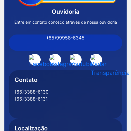
Inicial
Ouvidoria
Prefeitura
de
Entre em contato conosco através de nossa ouvidoria
Nossa
(65)99958-6345
Senhora
do
Livramento
Acessar
Acessar
Acessar
Acessar
-
a
a
a
a
MT
Rede
Rede
Rede
Rede
Contato
Social
Social
Social
Social
(65)3388-6130
Facebook
Instagram
Youtube
Radar
(65)3388-6131
Transparência
Localização