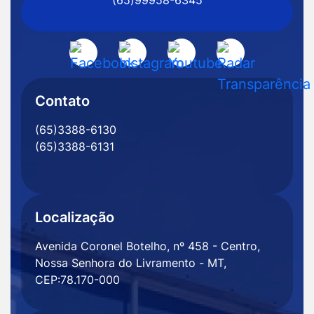
(65)99958-6345
Senhora
do
Livramento
Acessar
Acessar
Acessar
Acessar
-
a
a
a
a
MT
Rede
Rede
Rede
Rede
Contato
Social
Social
Social
Social
(65)3388-6130
Facebook
Instagram
Youtube
Radar
(65)3388-6131
Transparência
Localização
Avenida Coronel Botelho, nº 458 - Centro,
Nossa Senhora do Livramento - MT,
CEP:78.170-000