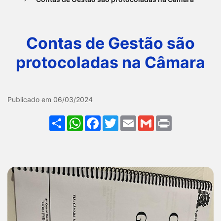
Ir
para
Contas de Gestão são
o
rodapé
protocoladas na Câmara
[alt+4]
Galeria Contas de Gestão 
Publicado em 06/03/2024
Share
WhatsApp
Facebook
Twitter
Email
Gmail
Print