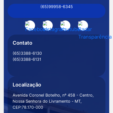
(65)99958-6345
Senhora
do
Livramento
Acessar
Acessar
Acessar
Acessar
-
a
a
a
a
MT
Rede
Rede
Rede
Rede
Contato
Social
Social
Social
Social
(65)3388-6130
Facebook
Instagram
Youtube
Radar
(65)3388-6131
Transparência
Localização
Avenida Coronel Botelho, nº 458 - Centro,
Nossa Senhora do Livramento - MT,
CEP:78.170-000