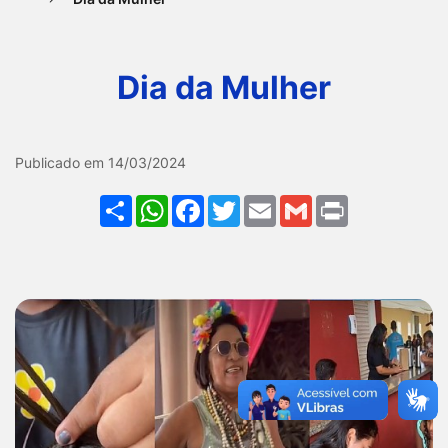
Ir
para
Dia da Mulher
o
rodapé
[alt+4]
Galeria Dia da Mulher
Publicado em 14/03/2024
Share
WhatsApp
Facebook
Twitter
Email
Gmail
Print