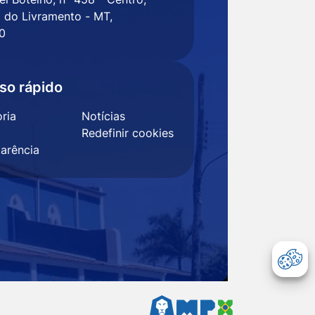
 do Livramento - MT,
0
so rápido
ria
Notícias
Redefinir cookies
arência
Abr