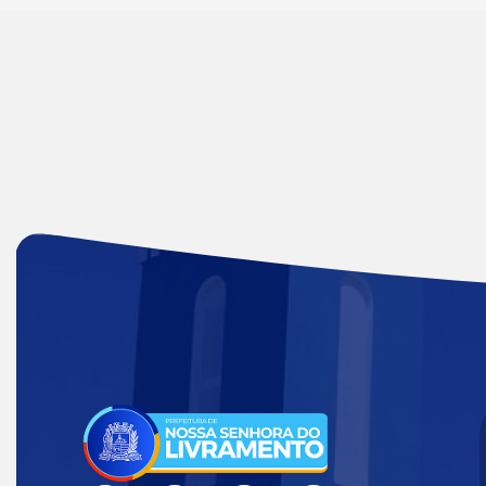
Acessar
a
Página