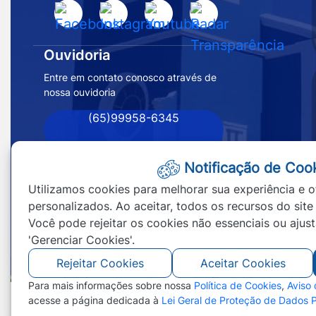
Acessar
Acessar
Acessar
Acessar
Inicial
a
a
a
a
Prefeitura
Rede
Rede
Rede
Rede
Ouvidoria
de
Social
Social
Social
Social
Entre em contato conosco através de
Nossa
nossa ouvidoria
Facebook
Instagram
Youtube
Radar
Senhora
Transparência
(65)99958-6345
do
Livramento
-
Notificação de Coo
MT
Utilizamos cookies para melhorar sua experiência e o
personalizados. Ao aceitar, todos os recursos do site
Você pode rejeitar os cookies não essenciais ou ajus
'Gerenciar Cookies'.
Rejeitar Cookies
Aceitar Cookies
Para mais informações sobre nossa
Política de Cookies
,
Aviso
acesse a página dedicada à
Lei Geral de Proteção de Dados 
©2026 - Prefeitura de Nossa Senhora do Li