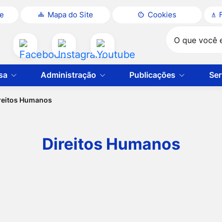
te
Mapa do Site
Cookies
Pesquisar
Acessar
Acessar
Acessar
a
a
a
sa
Administração
Publicações
Ser
Rede
Rede
Rede
Social
Social
Social
reitos Humanos
Facebook
Instagram
Youtube
Direitos Humanos
tos Humanos