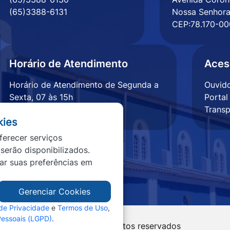
(65)3388-6131
Nossa Senhora
CEP:78.170-00
Horário de Atendimento
Aces
Horário de Atendimento de Segunda a
Ouvido
Sexta, 07 às 15h
Portal
Transp
kies
ferecer serviços
 serão disponibilizados.
tar suas preferências em
Gerenciar Cookies
 de Privacidade
e
Termos de Uso
,
Pessoais (LGPD)
.
vramento - MT - Todos os direitos reservados