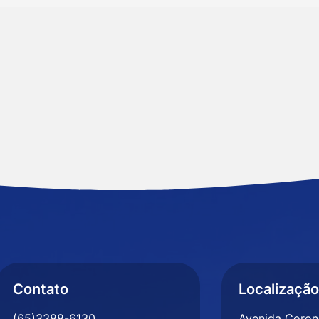
Contato
Localização
(65)3388-6130
Avenida Corone