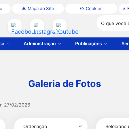
te
Mapa do Site
Cookies
Pesquisar
Acessar
Acessar
Acessar
a
a
a
sa
Administração
Publicações
Ser
Rede
Rede
Rede
Social
Social
Social
Facebook
Instagram
Youtube
Galeria de Fotos
em
27/02/2026
Selecionar
Ordenação