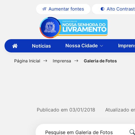
Seção
Ir
Aumentar fontes
Alto Contras
de
para
Seção
Ir
atalhos
o
do
para
e
conteúdo
menu
a
links
[alt+1]
Nossa Cidade
Impren
Notícias
principal
página
Ir
de
Ir
principal
para
acessibilidade
para
a
Página Inicial
Imprensa
Galeria de Fotos
do
primeira
o
página
site
menu
[alt+2]
Ir
para
Publicado em
03/01/2018
Atualizado 
a
Formulário
busca
Pesquise
[alt+3]