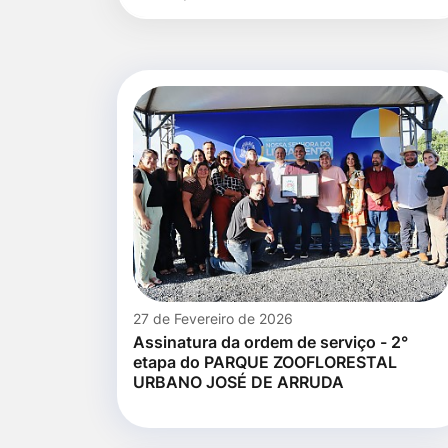
para
por
Ir
título
pesquisa
para
o
rodapé
[alt+4]
27 de Fevereiro de 2026
Assinatura da ordem de serviço - 2°
etapa do PARQUE ZOOFLORESTAL
URBANO JOSÉ DE ARRUDA