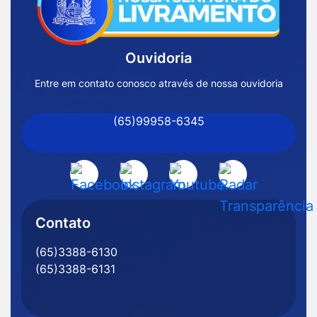
Página
Inicial
Ouvidoria
Prefeitura
de
Entre em contato conosco através de nossa ouvidoria
Nossa
(65)99958-6345
Senhora
do
Livramento
Acessar
Acessar
Acessar
Acessar
-
a
a
a
a
MT
Rede
Rede
Rede
Rede
Contato
Social
Social
Social
Social
(65)3388-6130
Facebook
Instagram
Youtube
Radar
(65)3388-6131
Transparência