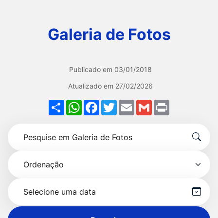
Ir
para
Galeria de Fotos
o
rodapé
[alt+4]
Publicado em
03/01/2018
Atualizado em
27/02/2026
Share
WhatsApp
Facebook
Twitter
Email
Gmail
Print
Formulário
Pesquise
para
por
pesquisa
Ordenação
título
Selecionar
data