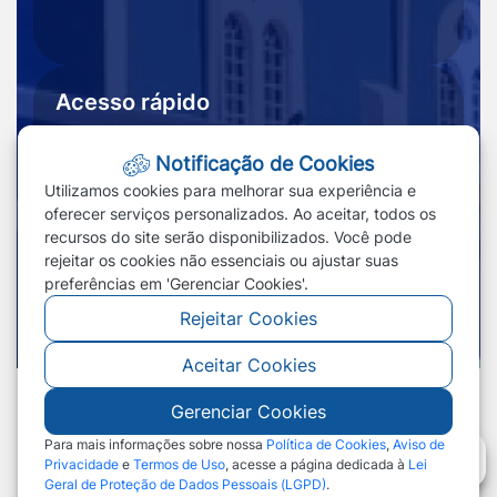
Acesso rápido
Ouvidoria
Notícias
Notificação de Cookies
Portal
Redefinir cookies
Utilizamos cookies para melhorar sua experiência e
Transparência
oferecer serviços personalizados. Ao aceitar, todos os
recursos do site serão disponibilizados. Você pode
rejeitar os cookies não essenciais ou ajustar suas
preferências em 'Gerenciar Cookies'.
Rejeitar Cookies
Aceitar Cookies
Gerenciar Cookies
©2026 - Prefeitura de Nossa Senhora do
Livramento - MT - Todos os direitos reservados
Para mais informações sobre nossa
Política de Cookies
,
Aviso de
Privacidade
e
Termos de Uso
, acesse a página dedicada à
Lei
Geral de Proteção de Dados Pessoais (LGPD)
.
Abr