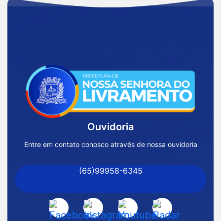
Acessar
a
Página
Inicial
Ouvidoria
Prefeitura
de
Entre em contato conosco através de nossa ouvidoria
Nossa
(65)99958-6345
Senhora
do
Livramento
Acessar
Acessar
Acessar
Acessar
-
a
a
a
a