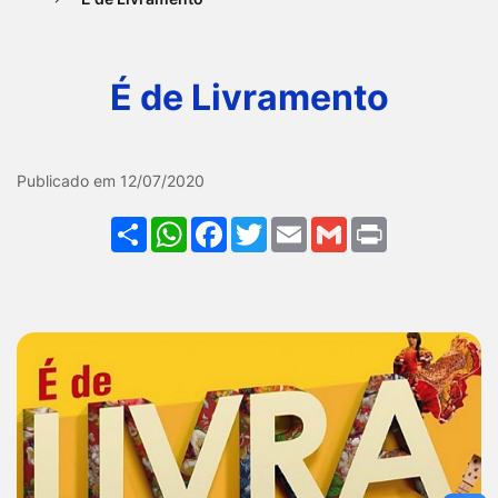
Ir
para
É de Livramento
o
rodapé
[alt+4]
Galeria É de Livramento
Publicado em 12/07/2020
Share
WhatsApp
Facebook
Twitter
Email
Gmail
Print