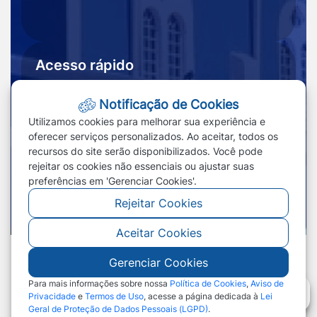
Acesso rápido
Ouvidoria
Notícias
Notificação de Cookies
Portal
Redefinir cookies
Utilizamos cookies para melhorar sua experiência e
Transparência
oferecer serviços personalizados. Ao aceitar, todos os
recursos do site serão disponibilizados. Você pode
rejeitar os cookies não essenciais ou ajustar suas
preferências em 'Gerenciar Cookies'.
Rejeitar Cookies
Aceitar Cookies
Gerenciar Cookies
©2026 - Prefeitura de Nossa Senhora do
Livramento - MT - Todos os direitos reservados
Para mais informações sobre nossa
Política de Cookies
,
Aviso de
Privacidade
e
Termos de Uso
, acesse a página dedicada à
Lei
Geral de Proteção de Dados Pessoais (LGPD)
.
Abr