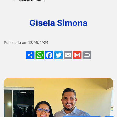
Ir
para
Gisela Simona
o
rodapé
[alt+4]
Galeria Gisela Simona
Publicado em 12/05/2024
Share
WhatsApp
Facebook
Twitter
Email
Gmail
Print