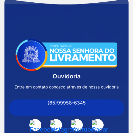
Acessar
a
Página
Inicial
Ouvidoria
Prefeitura
de
Entre em contato conosco através de nossa ouvidoria
Nossa
(65)99958-6345
Senhora
do
Livramento
Acessar
Acessar
Acessar
Acessar
-
a
a
a
a