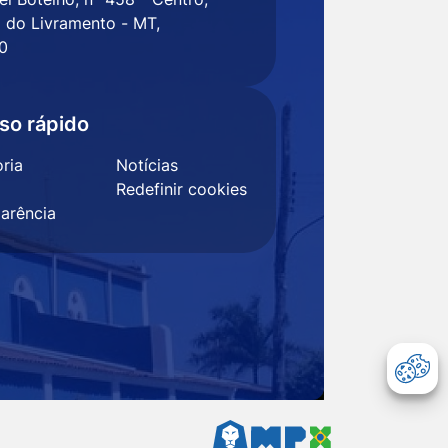
 do Livramento - MT,
0
so rápido
ria
Notícias
Redefinir cookies
arência
Abr