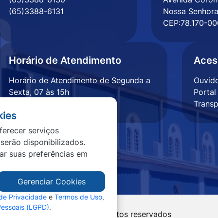
(65)3388-6131
Nossa Senhora
CEP:78.170-00
Horário de Atendimento
Aces
Horário de Atendimento de Segunda a
Ouvido
Sexta, 07 às 15h
Portal
Transp
kies
ferecer serviços
 serão disponibilizados.
tar suas preferências em
Gerenciar Cookies
 de Privacidade
e
Termos de Uso
,
Pessoais (LGPD)
.
vramento - MT - Todos os direitos reservados