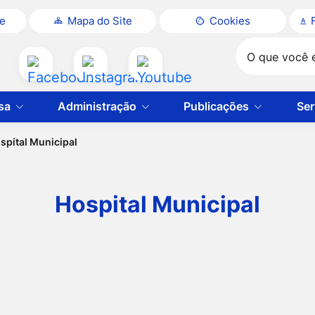
te
Mapa do Site
Cookies
Pesquisar
Acessar
Acessar
Acessar
a
a
a
sa
Administração
Publicações
Ser
Rede
Rede
Rede
Social
Social
Social
spital Municipal
Facebook
Instagram
Youtube
Hospital Municipal
al Municipal