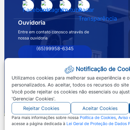
Acessar
Acessar
Acessar
Acessar
Inicial
a
a
a
a
Prefeitura
Rede
Rede
Rede
Rede
Ouvidoria
de
Social
Social
Social
Social
Entre em contato conosco através de
Nossa
nossa ouvidoria
Facebook
Instagram
Youtube
Radar
Senhora
Transparência
(65)99958-6345
do
Livramento
-
Notificação de Coo
MT
Utilizamos cookies para melhorar sua experiência e o
personalizados. Ao aceitar, todos os recursos do site
Você pode rejeitar os cookies não essenciais ou ajus
'Gerenciar Cookies'.
Rejeitar Cookies
Aceitar Cookies
Para mais informações sobre nossa
Política de Cookies
,
Aviso
acesse a página dedicada à
Lei Geral de Proteção de Dados 
©2026 - Prefeitura de Nossa Senhora do Li