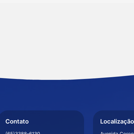
Contato
Localização
(65)3388-6130
Avenida Corone