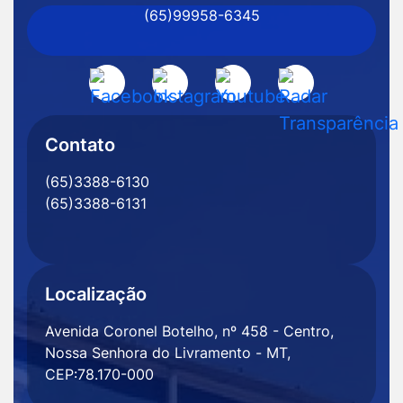
(65)99958-6345
Senhora
do
Livramento
Acessar
Acessar
Acessar
Acessar
-
a
a
a
a
MT
Rede
Rede
Rede
Rede
Contato
Social
Social
Social
Social
(65)3388-6130
Facebook
Instagram
Youtube
Radar
(65)3388-6131
Transparência
Localização
Avenida Coronel Botelho, nº 458 - Centro,
Nossa Senhora do Livramento - MT,
CEP:78.170-000