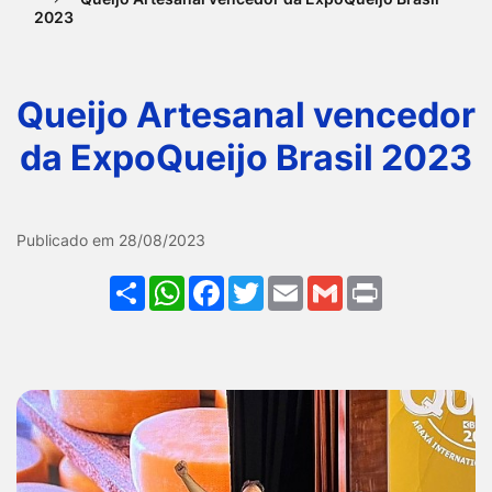
2023
Ir
para
o
Queijo Artesanal vencedor
rodapé
da ExpoQueijo Brasil 2023
[alt+4]
Galeria Queijo Artesanal v
Publicado em 28/08/2023
Share
WhatsApp
Facebook
Twitter
Email
Gmail
Print