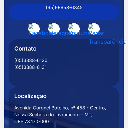
(65)99958-6345
Senhora
do
Livramento
Acessar
Acessar
Acessar
Acessar
-
a
a
a
a
MT
Rede
Rede
Rede
Rede
Contato
Social
Social
Social
Social
(65)3388-6130
Facebook
Instagram
Youtube
Radar
(65)3388-6131
Transparência
Localização
Avenida Coronel Botelho, nº 458 - Centro,
Nossa Senhora do Livramento - MT,
CEP:78.170-000