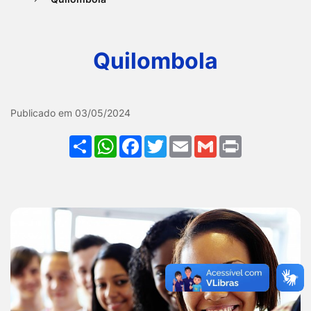
Ir
para
Quilombola
o
rodapé
[alt+4]
Galeria Quilombola
Publicado em 03/05/2024
Share
WhatsApp
Facebook
Twitter
Email
Gmail
Print