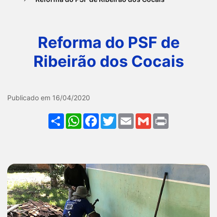
Ir
para
Reforma do PSF de
o
rodapé
Ribeirão dos Cocais
[alt+4]
Galeria Reforma do PSF de
Publicado em 16/04/2020
Share
WhatsApp
Facebook
Twitter
Email
Gmail
Print