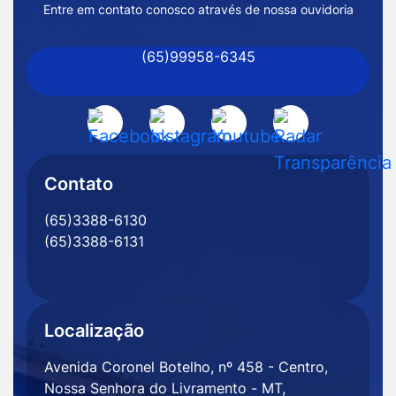
de
Entre em contato conosco através de nossa ouvidoria
Nossa
(65)99958-6345
Senhora
do
Livramento
Acessar
Acessar
Acessar
Acessar
-
a
a
a
a
MT
Rede
Rede
Rede
Rede
Contato
Social
Social
Social
Social
(65)3388-6130
Facebook
Instagram
Youtube
Radar
(65)3388-6131
Transparência
Localização
Avenida Coronel Botelho, nº 458 - Centro,
Nossa Senhora do Livramento - MT,