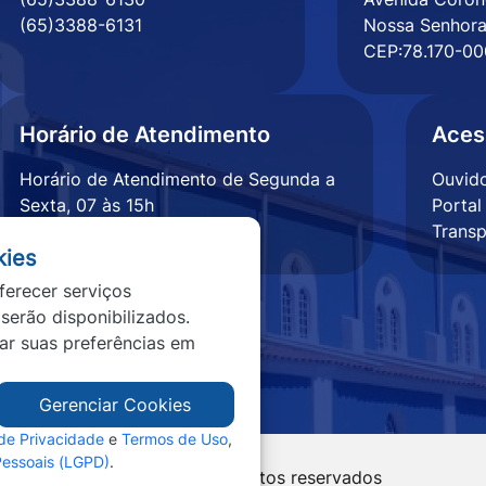
(65)3388-6131
Nossa Senhora
CEP:78.170-00
Horário de Atendimento
Aces
Horário de Atendimento de Segunda a
Ouvido
Sexta, 07 às 15h
Portal
Transp
kies
ferecer serviços
 serão disponibilizados.
tar suas preferências em
Gerenciar Cookies
 de Privacidade
e
Termos de Uso
,
Pessoais (LGPD)
.
vramento - MT - Todos os direitos reservados