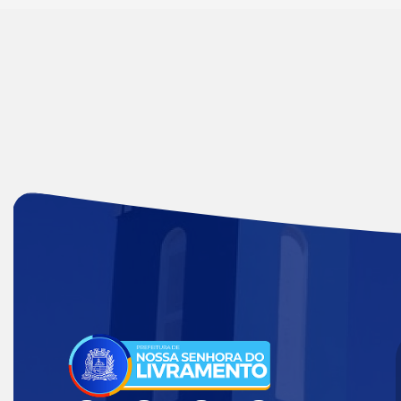
Acessar
a
Página