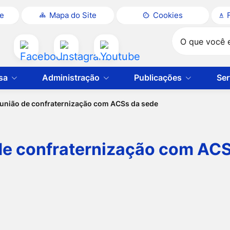
te
Mapa do Site
Cookies
Pesquisar
Acessar
Acessar
Acessar
a
a
a
sa
Administração
Publicações
Ser
Rede
Rede
Rede
Social
Social
Social
união de confraternização com ACSs da sede
Facebook
Instagram
Youtube
de confraternização com ACS
ão de confraterni