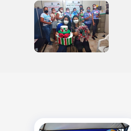
Ir
para
o
rodapé
[alt+4]
Outras Galeri