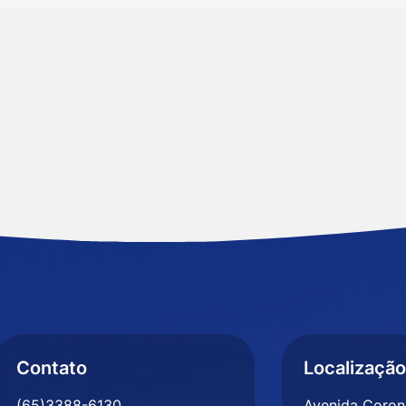
Contato
Localização
(65)3388-6130
Avenida Corone