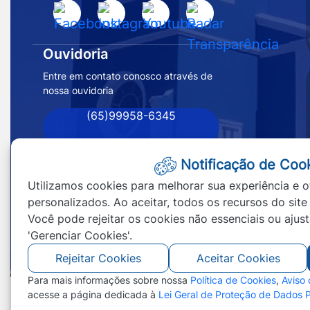
Acessar
Acessar
Acessar
Acessar
Inicial
a
a
a
a
Prefeitura
Rede
Rede
Rede
Rede
Ouvidoria
de
Social
Social
Social
Social
Entre em contato conosco através de
Nossa
nossa ouvidoria
Facebook
Instagram
Youtube
Radar
Senhora
Transparência
(65)99958-6345
do
Livramento
-
Notificação de Coo
MT
Utilizamos cookies para melhorar sua experiência e o
personalizados. Ao aceitar, todos os recursos do site
Você pode rejeitar os cookies não essenciais ou ajus
'Gerenciar Cookies'.
Rejeitar Cookies
Aceitar Cookies
Para mais informações sobre nossa
Política de Cookies
,
Aviso
acesse a página dedicada à
Lei Geral de Proteção de Dados 
©2026 - Prefeitura de Nossa Senhora do Li