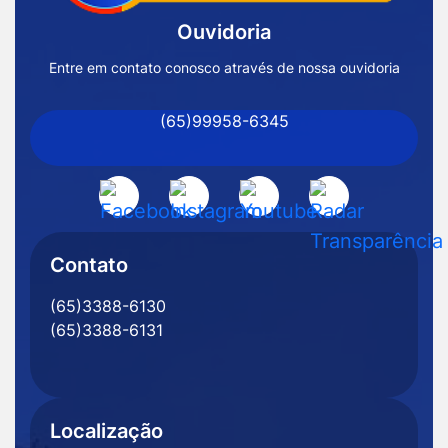
Inicial
Ouvidoria
Prefeitura
de
Entre em contato conosco através de nossa ouvidoria
Nossa
(65)99958-6345
Senhora
do
Livramento
Acessar
Acessar
Acessar
Acessar
-
a
a
a
a
MT
Rede
Rede
Rede
Rede
Contato
Social
Social
Social
Social
(65)3388-6130
Facebook
Instagram
Youtube
Radar
(65)3388-6131
Transparência
Localização