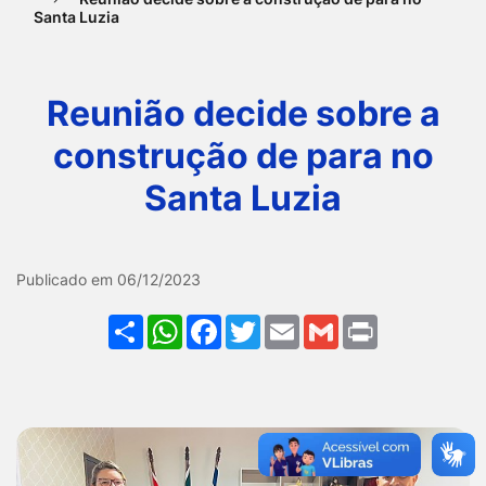
Santa Luzia
Ir
para
o
Reunião decide sobre a
rodapé
construção de para no
[alt+4]
Santa Luzia
Galeria Reunião decide so
Publicado em 06/12/2023
Share
WhatsApp
Facebook
Twitter
Email
Gmail
Print