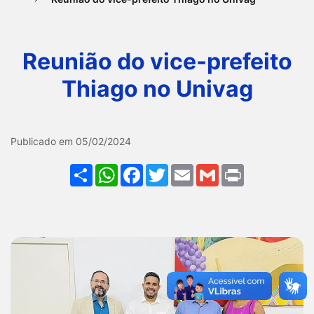
Ir
para
Reunião do vice-prefeito
o
rodapé
Thiago no Univag
[alt+4]
Galeria Reunião do vice-pr
Publicado em 05/02/2024
Share
WhatsApp
Facebook
Twitter
Email
Gmail
Print