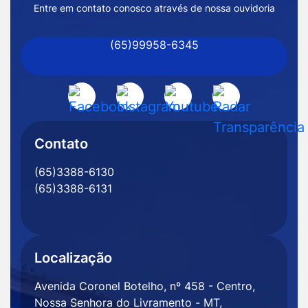
de
Entre em contato conosco através de nossa ouvidoria
Nossa
(65)99958-6345
Senhora
do
Livramento
Acessar
Acessar
Acessar
Acessar
-
a
a
a
a
MT
Rede
Rede
Rede
Rede
Contato
Social
Social
Social
Social
(65)3388-6130
Facebook
Instagram
Youtube
Radar
(65)3388-6131
Transparência
Localização
Avenida Coronel Botelho, nº 458 - Centro,
Nossa Senhora do Livramento - MT,