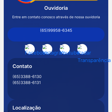
Inicial
Ouvidoria
Prefeitura
de
Entre em contato conosco através de nossa ouvidoria
Nossa
(65)99958-6345
Senhora
do
Livramento
Acessar
Acessar
Acessar
Acessar
-
a
a
a
a
MT
Rede
Rede
Rede
Rede
Contato
Social
Social
Social
Social
(65)3388-6130
Facebook
Instagram
Youtube
Radar
(65)3388-6131
Transparência
Localização