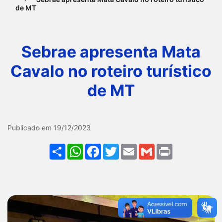
de MT
Ir
para
o
Sebrae apresenta Mata
rodapé
Cavalo no roteiro turístico
[alt+4]
de MT
Galeria Sebrae apresenta M
Publicado em 19/12/2023
Share
WhatsApp
Facebook
Twitter
Email
Gmail
Print