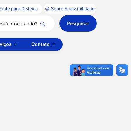
Fonte para Dislexia
Sobre Acessibilidade
Pesquisar
Clique
para
viços
Contato
pesquisar
no
site