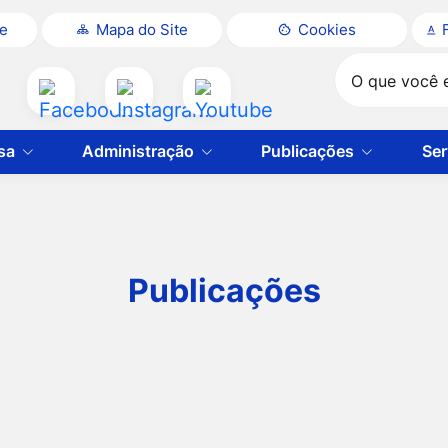
te
Mapa do Site
Cookies
Pesquisar
Acessar
Acessar
Acessar
a
a
a
sa
Administração
Publicações
Ser
Rede
Rede
Rede
Social
Social
Social
Facebook
Instagram
Youtube
Publicações