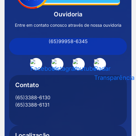
Inicial
Ouvidoria
Prefeitura
de
Entre em contato conosco através de nossa ouvidoria
Nossa
(65)99958-6345
Senhora
do
Livramento
Acessar
Acessar
Acessar
Acessar
-
a
a
a
a
MT
Rede
Rede
Rede
Rede
Contato
Social
Social
Social
Social
(65)3388-6130
Facebook
Instagram
Youtube
Radar
(65)3388-6131
Transparência
Localização