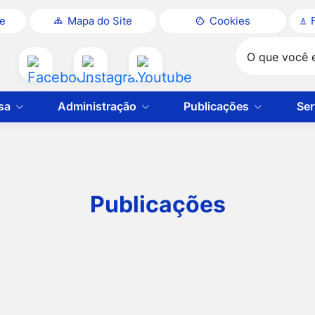
te
Mapa do Site
Cookies
Pesquisar
Acessar
Acessar
Acessar
a
a
a
sa
Administração
Publicações
Ser
Rede
Rede
Rede
Social
Social
Social
Facebook
Instagram
Youtube
Publicações