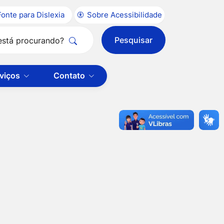
Fonte para Dislexia
Sobre Acessibilidade
Pesquisar
Clique
para
viços
Contato
pesquisar
no
site