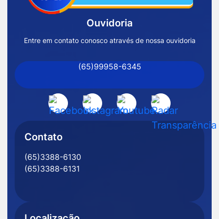
Inicial
Ouvidoria
Prefeitura
de
Entre em contato conosco através de nossa ouvidoria
Nossa
(65)99958-6345
Senhora
do
Livramento
Acessar
Acessar
Acessar
Acessar
-
a
a
a
a
MT
Rede
Rede
Rede
Rede
Contato
Social
Social
Social
Social
(65)3388-6130
Facebook
Instagram
Youtube
Radar
(65)3388-6131
Transparência
Localização